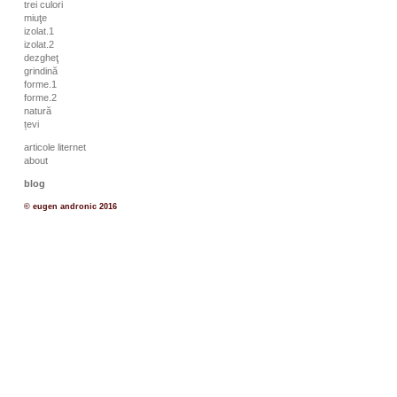
trei culori
miuţe
izolat.1
izolat.2
dezgheţ
grindină
forme.1
forme.2
natură
țevi
articole liternet
about
blog
© eugen andronic 2016