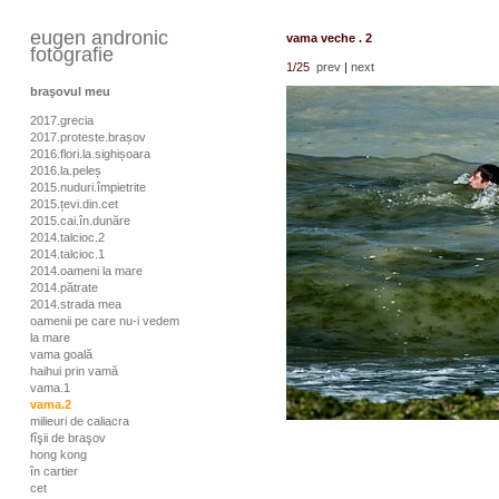
eugen andronic
vama veche . 2
fotografie
1
/25
prev
|
next
braşovul meu
2017.grecia
2017.proteste.brașov
2016.flori.la.sighișoara
2016.la.peleș
2015.nuduri.împietrite
2015.țevi.din.cet
2015.cai.în.dunăre
2014.talcioc.2
2014.talcioc.1
2014.oameni la mare
2014.pătrate
2014.strada mea
oamenii pe care nu-i vedem
la mare
vama goală
haihui prin vamă
vama.1
vama.2
milieuri de caliacra
fîşii de braşov
hong kong
în cartier
cet