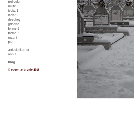
trei culori
miuţe
izolat.1
izolat.2
dezgheţ
grindină
forme.1
forme.2
natură
țevi
articole liternet
about
blog
© eugen andronic 2016