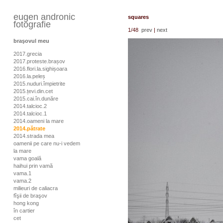
eugen andronic
squares
fotografie
1
/48
prev
|
next
braşovul meu
2017.grecia
2017.proteste.brașov
2016.flori.la.sighișoara
2016.la.peleș
2015.nuduri.împietrite
2015.țevi.din.cet
2015.cai.în.dunăre
2014.talcioc.2
2014.talcioc.1
2014.oameni la mare
2014.pătrate
2014.strada mea
oamenii pe care nu-i vedem
la mare
vama goală
haihui prin vamă
vama.1
vama.2
milieuri de caliacra
fîşii de braşov
hong kong
în cartier
cet