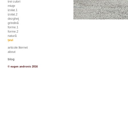
trei culori
miuţe
izolat.1
izolat.2
dezgheţ
grindină
forme.1
forme.2
natură
țevi
articole liternet
about
blog
© eugen andronic 2016