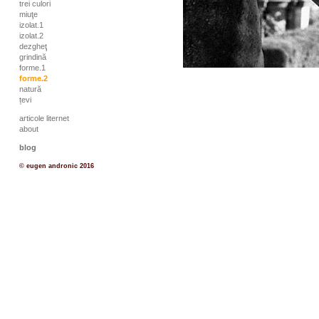
trei culori
miuţe
izolat.1
izolat.2
dezgheţ
grindină
forme.1
forme.2
natură
țevi
articole liternet
about
blog
© eugen andronic 2016