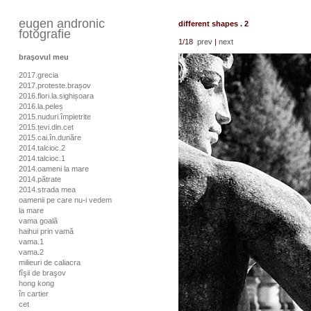
eugen andronic
different shapes . 2
fotografie
1
/18
prev
|
next
braşovul meu
2017.grecia
2017.proteste.brașov
2016.flori.la.sighișoara
2016.la.peleș
2015.nuduri.împietrite
2015.țevi.din.cet
2015.cai.în.dunăre
2014.talcioc.2
2014.talcioc.1
2014.oameni la mare
2014.pătrate
2014.strada mea
oamenii pe care nu-i vedem
la mare
vama goală
haihui prin vamă
vama.1
vama.2
milieuri de caliacra
fîşii de braşov
hong kong
în cartier
cet