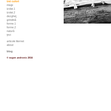
trei culori
miuţe
izolat.1
izolat.2
dezgheţ
grindină
forme.1
forme.2
natură
țevi
articole liternet
about
blog
© eugen andronic 2016