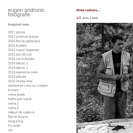
eugen andronic
three colours...
fotografie
1
/3
prev
|
next
braşovul meu
2017.grecia
2017.proteste.brașov
2016.flori.la.sighișoara
2016.la.peleș
2015.nuduri.împietrite
2015.țevi.din.cet
2015.cai.în.dunăre
2014.talcioc.2
2014.talcioc.1
2014.oameni la mare
2014.pătrate
2014.strada mea
oamenii pe care nu-i vedem
la mare
vama goală
haihui prin vamă
vama.1
vama.2
milieuri de caliacra
fîşii de braşov
hong kong
în cartier
cet