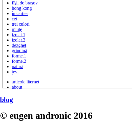
fîşii de braşov
hong kong
în cartier
cet
trei culori
miuţe
izolat.1
izolat.2
dezgheţ
grindină
forme.1
forme.2
natură
țevi
articole liternet
about
blog
© eugen andronic 2016