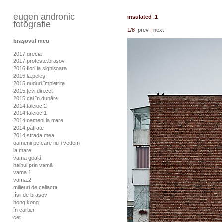
eugen andronic
insulated .1
fotografie
1
/8
prev
|
next
braşovul meu
2017.grecia
2017.proteste.brașov
2016.flori.la.sighișoara
2016.la.peleș
2015.nuduri.împietrite
2015.țevi.din.cet
2015.cai.în.dunăre
2014.talcioc.2
2014.talcioc.1
2014.oameni la mare
2014.pătrate
2014.strada mea
oamenii pe care nu-i vedem
la mare
vama goală
haihui prin vamă
vama.1
vama.2
milieuri de caliacra
fîşii de braşov
hong kong
în cartier
cet