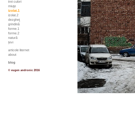
trei culori
miuţe
izolat.1
izolat.2
dezgheţ
grindină
forme.1
forme.2
natură
țevi
articole liternet
about
blog
© eugen andronic 2016