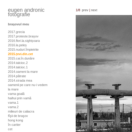
eugen andronic
1
/8
prev
|
next
fotografie
braşovul meu
2017.grecia
2017.proteste.brașov
2016.flori.la.sighișoara
2016.la.peleș
2015.nuduri.împietrite
2015.țevi.din.cet
2015.cai.în.dunăre
2014.talcioc.2
2014.talcioc.1
2014.oameni la mare
2014.pătrate
2014.strada mea
oamenii pe care nu-i vedem
la mare
vama goală
haihui prin vamă
vama.1
vama.2
milieuri de caliacra
fîşii de braşov
hong kong
în cartier
cet