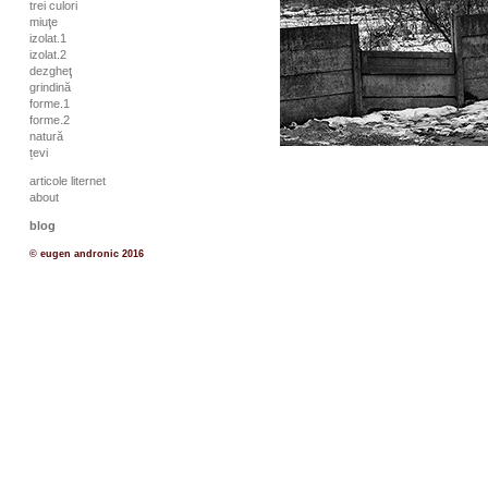
trei culori
miuţe
izolat.1
izolat.2
dezgheţ
grindină
forme.1
forme.2
natură
țevi
articole liternet
about
blog
© eugen andronic 2016