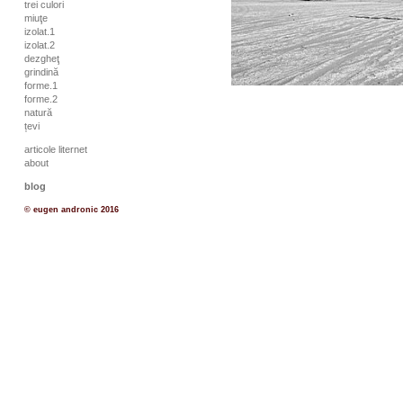
trei culori
miuţe
izolat.1
izolat.2
dezgheţ
grindină
forme.1
forme.2
natură
țevi
articole liternet
about
blog
© eugen andronic 2016