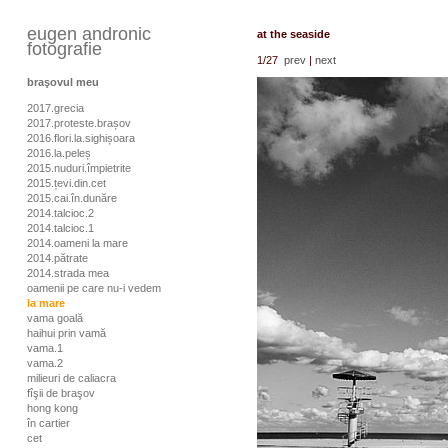
eugen andronic
at the seaside
fotografie
1
/27
prev
|
next
braşovul meu
2017.grecia
2017.proteste.brașov
2016.flori.la.sighișoara
2016.la.peleș
2015.nuduri.împietrite
2015.țevi.din.cet
2015.cai.în.dunăre
2014.talcioc.2
2014.talcioc.1
2014.oameni la mare
2014.pătrate
2014.strada mea
oamenii pe care nu-i vedem
la mare
vama goală
haihui prin vamă
vama.1
vama.2
milieuri de caliacra
fîşii de braşov
hong kong
în cartier
cet