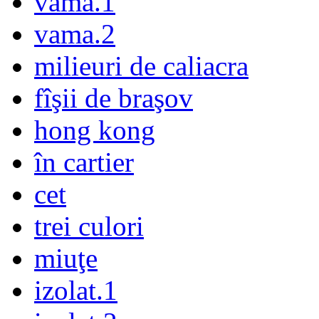
vama.1
vama.2
milieuri de caliacra
fîşii de braşov
hong kong
în cartier
cet
trei culori
miuţe
izolat.1