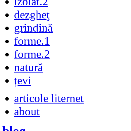
izolat.2
dezgheţ
grindină
forme.1
forme.2
natură
țevi
articole liternet
about
blog